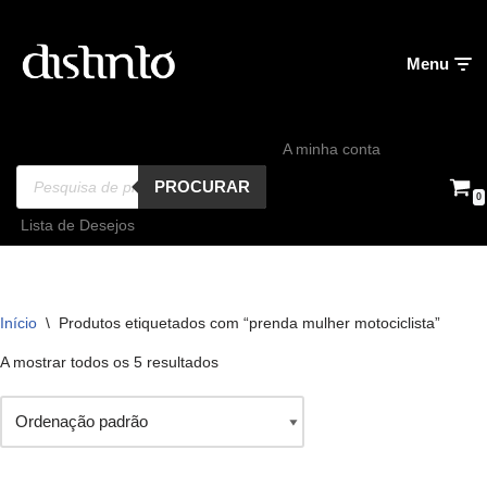
Avançar
Menu
para
o
conteúdo
A minha conta
PROCURAR
0
Lista de Desejos
Início
\
Produtos etiquetados com “prenda mulher motociclista”
A mostrar todos os 5 resultados