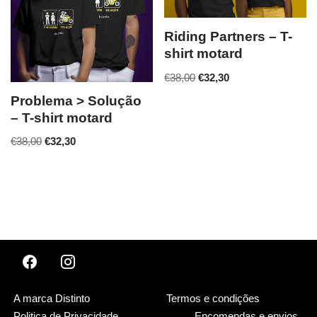
Riding Partners – T-
shirt motard
€
38,00
€
32,30
Problema > Solução
– T-shirt motard
€
38,00
€
32,30
A marca Distinto
Termos e condições
Politica de Privacidade
Encomendas e envios