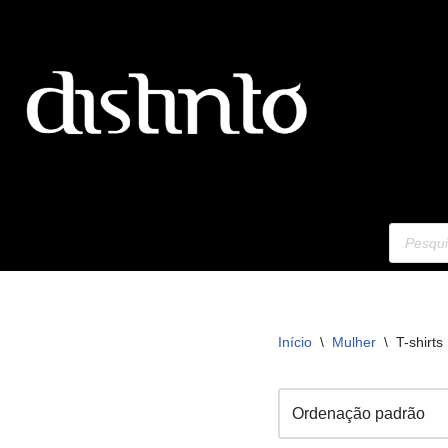
Avançar
para
o
conteúdo
Início
\
Mulher
\
T-shirts