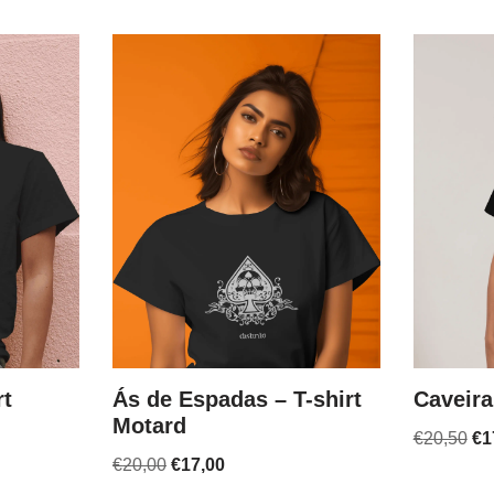
rt
Ás de Espadas – T-shirt
Caveira
Motard
€
20,50
€
1
€
20,00
€
17,00