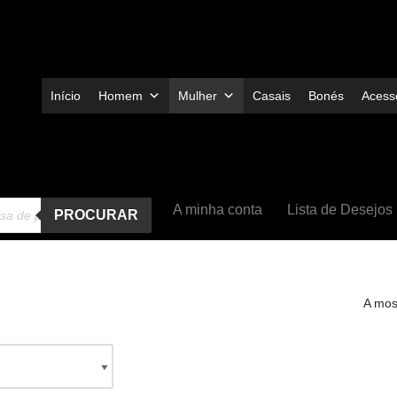
Início
Homem
Mulher
Casais
Bonés
Acessó
A minha conta
Lista de Desejos
PROCURAR
A mos