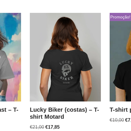
Promoção!
st – T-
Lucky Biker (costas) – T-
T-shirt
shirt Motard
€
10,00
€
7
€
21,00
€
17,85