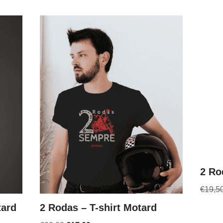
2 Ro
€
19,5
tard
2 Rodas – T-shirt Motard