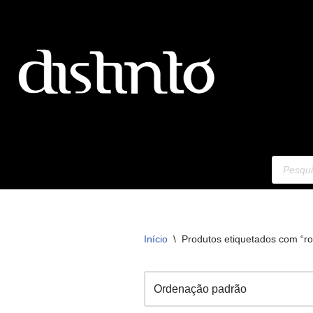
Avançar
para
o
conteúdo
Início
\
Produtos etiquetados com “ro