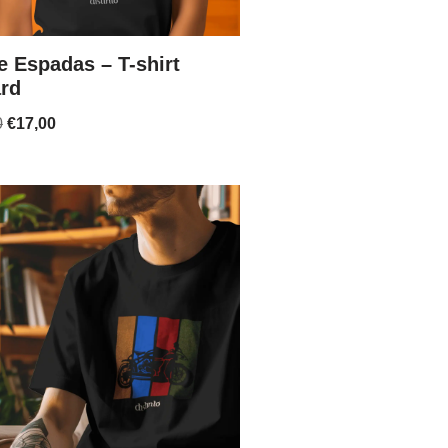
e Espadas – T-shirt
rd
0
€
17,00