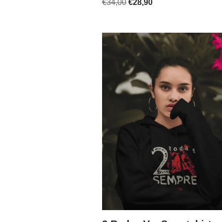
€
34,00
€
28,90