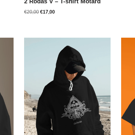
2 Rodas V – T-shirt Motard
€
20,00
€
17,00