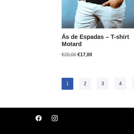
Ás de Espadas – T-shirt
Motard
€
20,00
€
17,00
1
2
3
4