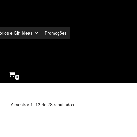
rios e Gift Ideas
Promoções
0
A mostrar 1–12 de 78 resultados