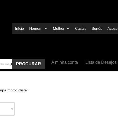
Início
Homem
Mulher
Casais
Bonés
Acessó
A minha conta
Lista de Desejos
PROCURAR
upa motociclista”