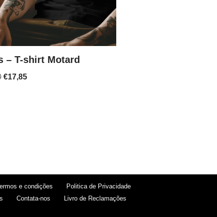
s – T-shirt Motard
0
€
17,85
ermos e condições
Politica de Privacidade
s
Contata-nos
Livro de Reclamações