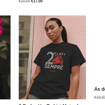
€
20,00
€
17,00
Ás d
€
19,5