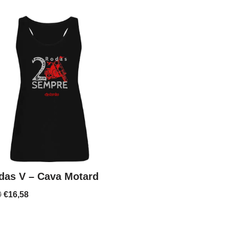
das V – Cava Motard
0
€
16,58