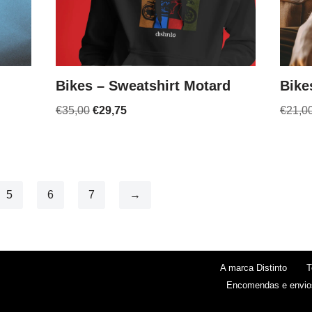
Bikes – Sweatshirt Motard
Bike
€
35,00
€
29,75
€
21,0
5
6
7
→
A marca Distinto
T
Encomendas e envio