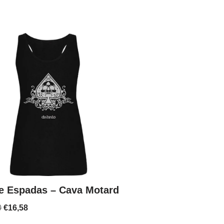
e Espadas – Cava Motard
0
€
16,58