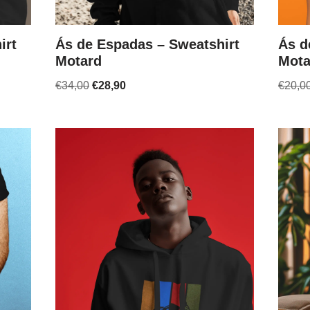
irt
Ás de Espadas – Sweatshirt
Ás d
Motard
Mota
€
34,00
€
28,90
€
20,0