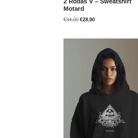
2 Rodas V – Sweatshirt
Motard
€
34,00
€
28,90