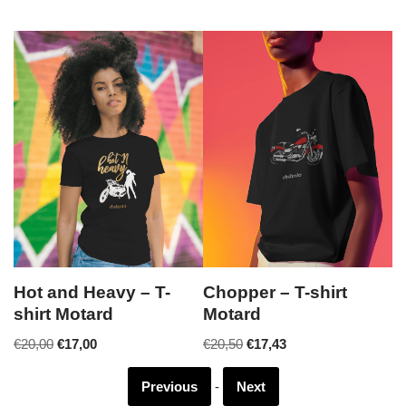
Hot and Heavy – T-
Chopper – T-shirt
F
shirt Motard
Motard
M
€
20,00
€
17,00
€
20,50
€
17,43
€
Previous
-
Next