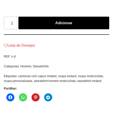
Adicionar
Lista de Desejos
REF:
n.d.
Categorias:
Homem
,
Sweatshirts
Etiquetas:
camisola com capuz motard
,
roupa motard
,
roupa motociclista
,
roupa personalizada
,
sweatshirt homem motociclista
,
sweatshirt motard
Partilhar: