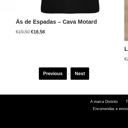
Ás de Espadas – Cava Motard
€
19,50
€
16,58
Liv
€
20,
Previous
-
Next
A marca Distinto
T
Encomendas e envio