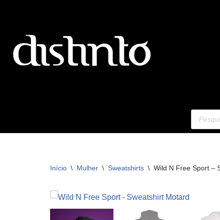
Avançar
para
o
conteúdo
Início
\
Mulher
\
Sweatshirts
\
Wild N Free Sport – 