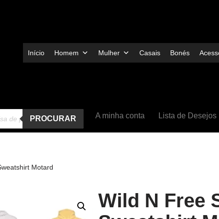
Início
Homem
Mulher
Casais
Bonés
Acessó
A minha conta
Lista de Desejos
PROCURAR
Sweatshirt Motard
Wild N Free 