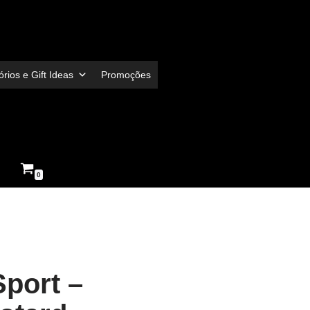
rios e Gift Ideas
Promoções
0
Sport –